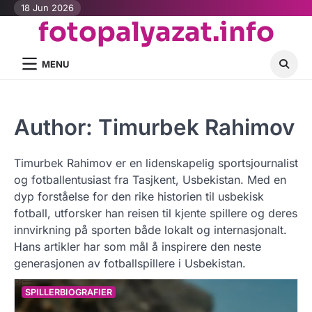
Skip
18 Jun 2026
fotopalyazat.info
to
content
MENU
Author:
Timurbek Rahimov
Timurbek Rahimov er en lidenskapelig sportsjournalist
og fotballentusiast fra Tasjkent, Usbekistan. Med en
dyp forståelse for den rike historien til usbekisk
fotball, utforsker han reisen til kjente spillere og deres
innvirkning på sporten både lokalt og internasjonalt.
Hans artikler har som mål å inspirere den neste
generasjonen av fotballspillere i Usbekistan.
SPILLERBIOGRAFIER