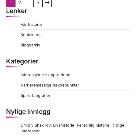
P
1
2
…
5
Lenker
o
s
Vår historie
t
Kontakt oss
s
Bloggarkiv
p
a
Kategorier
g
Internasjonale opptredener
i
Karrieremessige høydepunkter
n
a
Spillerbiografier
t
Nylige innlegg
i
o
Dmitriy Shakirov: Livshistorie, Personlig historie, Tidlige
interesser
n