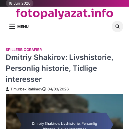
Skip
18 Jun 2026
fotopalyazat.info
to
content
MENU
SPILLERBIOGRAFIER
Dmitriy Shakirov: Livshistorie,
Personlig historie, Tidlige
interesser
Timurbek Rahimov
04/03/2026