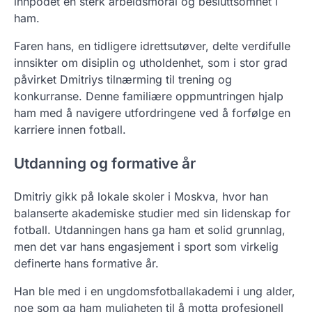
innpodet en sterk arbeidsmoral og besluttsomhet i
ham.
Faren hans, en tidligere idrettsutøver, delte verdifulle
innsikter om disiplin og utholdenhet, som i stor grad
påvirket Dmitriys tilnærming til trening og
konkurranse. Denne familiære oppmuntringen hjalp
ham med å navigere utfordringene ved å forfølge en
karriere innen fotball.
Utdanning og formative år
Dmitriy gikk på lokale skoler i Moskva, hvor han
balanserte akademiske studier med sin lidenskap for
fotball. Utdanningen hans ga ham et solid grunnlag,
men det var hans engasjement i sport som virkelig
definerte hans formative år.
Han ble med i en ungdomsfotballakademi i ung alder,
noe som ga ham muligheten til å motta profesjonell