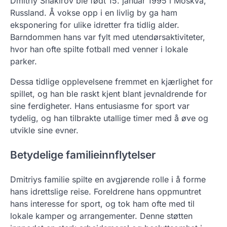
Dmitriy Shakirov ble født 15. januar 1995 i Moskva,
Russland. Å vokse opp i en livlig by ga ham
eksponering for ulike idretter fra tidlig alder.
Barndommen hans var fylt med utendørsaktiviteter,
hvor han ofte spilte fotball med venner i lokale
parker.
Dessa tidlige opplevelsene fremmet en kjærlighet for
spillet, og han ble raskt kjent blant jevnaldrende for
sine ferdigheter. Hans entusiasme for sport var
tydelig, og han tilbrakte utallige timer med å øve og
utvikle sine evner.
Betydelige familieinnflytelser
Dmitriys familie spilte en avgjørende rolle i å forme
hans idrettslige reise. Foreldrene hans oppmuntret
hans interesse for sport, og tok ham ofte med til
lokale kamper og arrangementer. Denne støtten