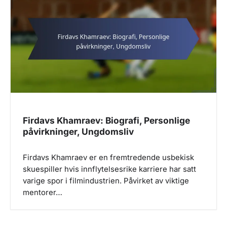
v
i
g
a
t
i
o
n
Firdavs Khamraev: Biografi, Personlige
påvirkninger, Ungdomsliv
Firdavs Khamraev er en fremtredende usbekisk
skuespiller hvis innflytelsesrike karriere har satt
varige spor i filmindustrien. Påvirket av viktige
mentorer…