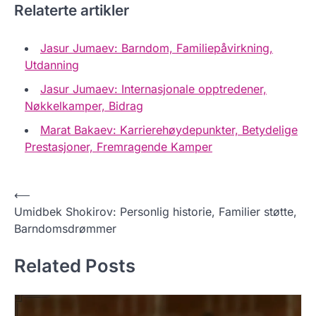
Relaterte artikler
Jasur Jumaev: Barndom, Familiepåvirkning,
Utdanning
Jasur Jumaev: Internasjonale opptredener,
Nøkkelkamper, Bidrag
Marat Bakaev: Karrierehøydepunkter, Betydelige
Prestasjoner, Fremragende Kamper
P
⟵
Umidbek Shokirov: Personlig historie, Familier støtte,
o
Barndomsdrømmer
s
t
Related Posts
n
a