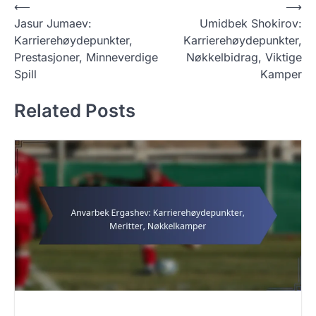
P
⟵
⟶
Jasur Jumaev:
Umidbek Shokirov:
o
Karrierehøydepunkter,
Karrierehøydepunkter,
s
Prestasjoner, Minneverdige
Nøkkelbidrag, Viktige
t
Spill
Kamper
n
Related Posts
a
v
i
g
a
t
i
o
n