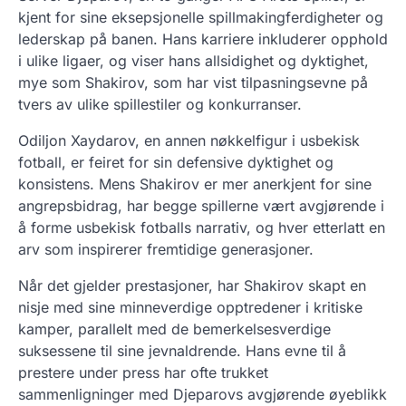
kjent for sine eksepsjonelle spillmakingferdigheter og
lederskap på banen. Hans karriere inkluderer opphold
i ulike ligaer, og viser hans allsidighet og dyktighet,
mye som Shakirov, som har vist tilpasningsevne på
tvers av ulike spillestiler og konkurranser.
Odiljon Xaydarov, en annen nøkkelfigur i usbekisk
fotball, er feiret for sin defensive dyktighet og
konsistens. Mens Shakirov er mer anerkjent for sine
angrepsbidrag, har begge spillerne vært avgjørende i
å forme usbekisk fotballs narrativ, og hver etterlatt en
arv som inspirerer fremtidige generasjoner.
Når det gjelder prestasjoner, har Shakirov skapt en
nisje med sine minneverdige opptredener i kritiske
kamper, parallelt med de bemerkelsesverdige
suksessene til sine jevnaldrende. Hans evne til å
prestere under press har ofte trukket
sammenligninger med Djeparovs avgjørende øyeblikk