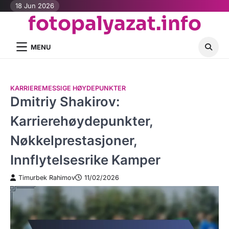
Skip
18 Jun 2026
fotopalyazat.info
to
content
MENU
KARRIEREMESSIGE HØYDEPUNKTER
Dmitriy Shakirov:
Karrierehøydepunkter,
Nøkkelprestasjoner,
Innflytelsesrike Kamper
Timurbek Rahimov
11/02/2026