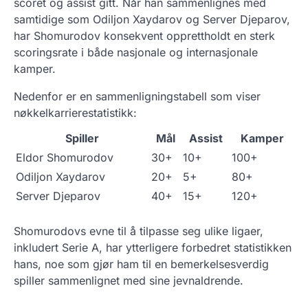
scoret og assist gitt. Når han sammenlignes med
samtidige som Odiljon Xaydarov og Server Djeparov,
har Shomurodov konsekvent opprettholdt en sterk
scoringsrate i både nasjonale og internasjonale
kamper.
Nedenfor er en sammenligningstabell som viser
nøkkelkarrierestatistikk:
Spiller
Mål
Assist
Kamper
Eldor Shomurodov
30+
10+
100+
Odiljon Xaydarov
20+
5+
80+
Server Djeparov
40+
15+
120+
Shomurodovs evne til å tilpasse seg ulike ligaer,
inkludert Serie A, har ytterligere forbedret statistikken
hans, noe som gjør ham til en bemerkelsesverdig
spiller sammenlignet med sine jevnaldrende.