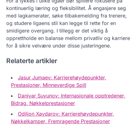
For å lykkes i ulike ligaer bør spillere fokusere på
kontinuerlig læring og fleksibilitet. Å engasjere seg
med lagkamerater, søke tilbakemelding fra trenere,
og studere ligaens stil kan legge til rette for en
smidigere overgang. I tillegg er det viktig å
opprettholde en balanse mellom privatliv og karriere
for å sikre velvære under disse justeringene.
Relaterte artikler
Jasur Jumaev: Karrierehøydepunkter,
Prestasjoner, Minneverdige Spill
Daniyar Suyunov: Internasjonale opptredener,
Bidrag, Nøkkelprestasjoner
Odiljon Xaydarov: Karrierehøydepunkter,
Nøkkelkamper, Fremragende Prestasjoner