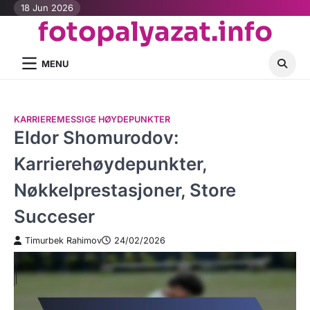
Skip
18 Jun 2026
fotopalyazat.info
to
content
MENU
KARRIEREMESSIGE HØYDEPUNKTER
Eldor Shomurodov:
Karrierehøydepunkter,
Nøkkelprestasjoner, Store
Succeser
Timurbek Rahimov
24/02/2026