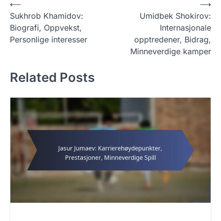
P
⟵
⟶
Sukhrob Khamidov:
Umidbek Shokirov:
o
Biografi, Oppvekst,
Internasjonale
s
Personlige interesser
opptredener, Bidrag,
t
Minneverdige kamper
n
Related Posts
a
v
i
g
a
t
i
o
n