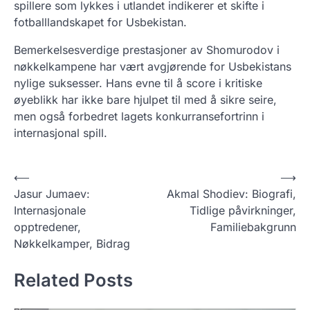
spillere som lykkes i utlandet indikerer et skifte i
fotballlandskapet for Usbekistan.
Bemerkelsesverdige prestasjoner av Shomurodov i
nøkkelkampene har vært avgjørende for Usbekistans
nylige suksesser. Hans evne til å score i kritiske
øyeblikk har ikke bare hjulpet til med å sikre seire,
men også forbedret lagets konkurransefortrinn i
internasjonal spill.
P
⟵
⟶
Jasur Jumaev:
Akmal Shodiev: Biografi,
o
Internasjonale
Tidlige påvirkninger,
s
opptredener,
Familiebakgrunn
t
Nøkkelkamper, Bidrag
n
Related Posts
a
v