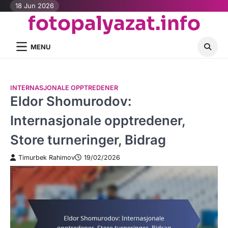
Skip
18 Jun 2026
fotopalyazat.info
to
content
MENU
INTERNASJONALE OPPTREDENER
Eldor Shomurodov:
Internasjonale opptredener,
Store turneringer, Bidrag
Timurbek Rahimov
19/02/2026