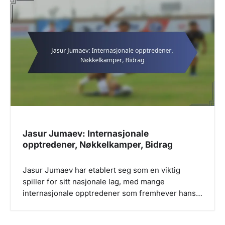
i
g
a
t
i
o
n
Jasur Jumaev: Internasjonale
opptredener, Nøkkelkamper, Bidrag
Jasur Jumaev har etablert seg som en viktig
spiller for sitt nasjonale lag, med mange
internasjonale opptredener som fremhever hans…